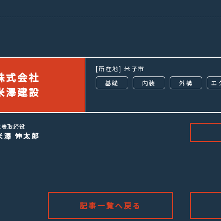
[所在地]
米子市
株式会社
基礎
内装
外構
エ
米澤建設
代表取締役
米澤 伸太郎
記事一覧へ戻る