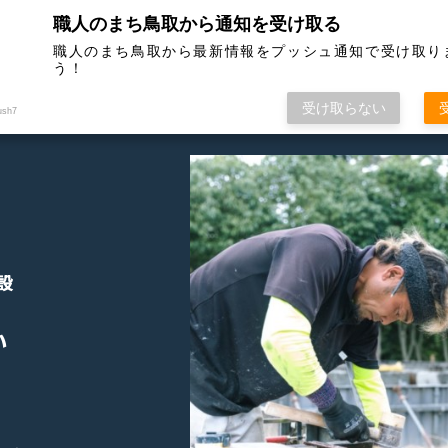
職人のまち鳥取から通知を受け取る
TOP
サイトについて
職人のまち鳥取から最新情報をプッシュ通知で受け取り
う！
受け取らない
ush7
設
い