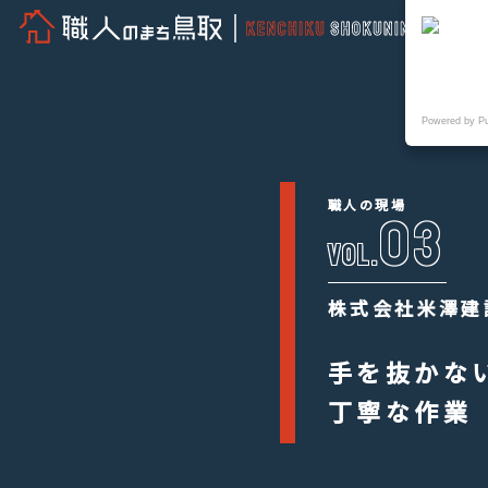
Powered by P
職人の現場
03
VOL.
株式会社
米澤建
手を抜かな
丁寧な作業